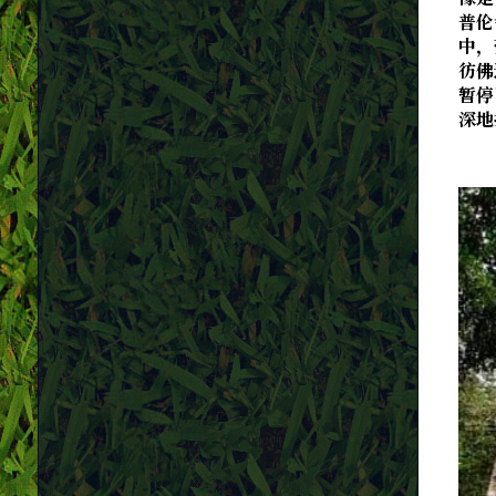
普伦
中，
彷佛
暂停
深地