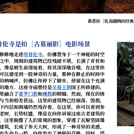
善恶桥［乳海翻腾的经典
普伦寺是拍［古墓丽影］电影场景
静静地走进
塔普伦寺
，仿佛置身于一个神秘的时空
之中。周围的建筑物已经残破不堪，长满了青苔和
，像是被生命漫延着，将其深深地吞噬。在这里你
可以感受到一股神奇的力量，那种在静止的时间中
的呐喊声，仿佛让你停下了脚步，停留在这个充满
的地方。这座寺庙曾经是
吴哥王朝
国王所修建的，
里融合了
婆罗门教
和
佛教
的精髓。然而，现在的情
与当初相差甚远。这里的建筑物已经崩落、毁损，
下内层和围墙仍然残存着。在这里，你可以看到参
老树，长势旺盛，像是在向你诉说这座古老建筑的
。这里颠覆了人们常规的想象，穿透了瓦解坚固雄
建筑，长成了参天大树，形成了一种奇异的美感，
有生命力一般，向你发出了神秘的召唤。同时，塔