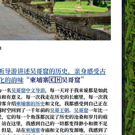
t
听导游讲述吴哥窟的历史，亲身感受古
化的韵味
“柬埔寨🇰🇭吴哥窟”
为一名
吴哥窟中文导游
，每一天对于我来说都是如此
殊和有意义。每一次我走在历史的长廊里，每一次我
游客介绍
柬埔寨的历史
和文化，我都感受到自己正在
越时空回到了一千年前的
吴哥王朝
。
吴哥窟
一年比一
老，它的每一个角落都沉淀了历史的沧桑和岁月的痕
。站在这里，我感到自己的一切都变得渺小和微不足
。但是，站在
柬埔寨
寺庙和文化的发源地，我感到了