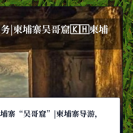
|柬埔寨吴哥窟🇰🇭柬埔
埔寨“吴哥窟”|柬埔寨导游，