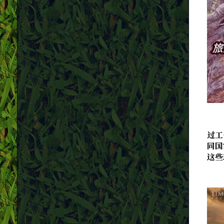
过工
同国
这些