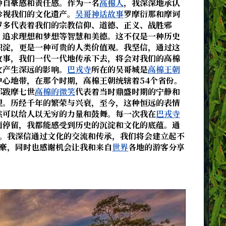
种自豪感和责任感。作为一名
高棉人
，我深深地承认
珍视我们的文化遗产。
吴哥神话故事
罗摩衍那和摩诃
罗多代表着我们的宗教信仰、道德、正义、战胜邪
、追求理想和梦想等智慧和美德。这不仅是一种历史
积淀，更是一种可贵的人类价值观。我坚信，通过这
故事，我们一代一代地传承下去，将会对我们的高棉
女产生深远的影响。
巴戎寺
所在的吴哥城是
高棉王朝
中心地带，在那个时期，高棉王朝统辖着54个省份。
耶跋摩七世
高棉的微笑
代表着当时鼎盛时期的宁静和
望。历经千年的繁荣与兴衰，至今，这种恒远的表情
然可以给人以无穷的力量和鼓舞。每一次我在
巴戎寺
面停留，我都能感受到历史的沉淀和文化的底蕴。通
。我深信通过文化的交流和传承，我们将会建立起不
豪，同时也感谢机会让我和来自
世界
各地的游客分享