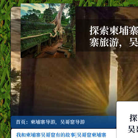
探索柬埔寨
寨旅游，
探
首页：柬埔寨导游，吴哥窟导游
吴
我和柬埔寨吴哥窟有的故事|吴哥窟柬埔寨