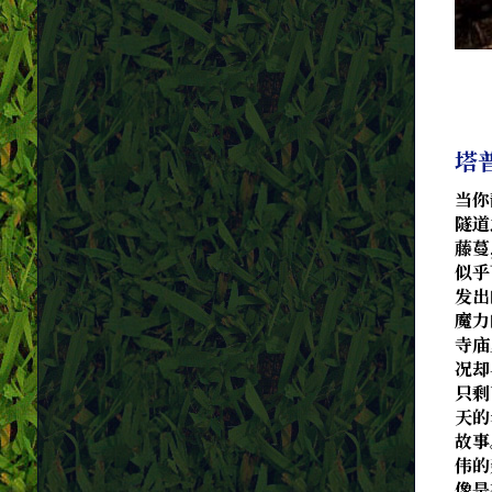
塔
当你
隧道
藤蔓
似乎
发出
魔力
寺庙
况却
只剩
天的
故事
伟的
像是