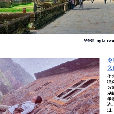
吴哥窟angkorwa
令
文
作
特
为
穿
年
迹
道