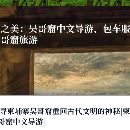
之美：吴哥窟中文导游、包车服务
吴哥窟旅游
寻柬埔寨吴哥窟重回古代文明的神秘|柬
哥窟中文导游|