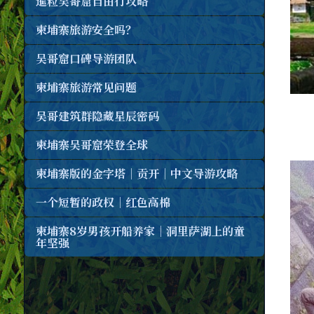
暹粒吴哥窟自由行攻略
柬埔寨旅游安全吗？
吴哥窟口碑导游团队
柬埔寨旅游常见问题
吴哥建筑群隐藏星辰密码
柬埔寨吴哥窟荣登全球
柬埔寨版的金字塔｜贡开｜中文导游攻略
一个短暂的政权｜红色高棉
柬埔寨8岁男孩开船养家｜洞里萨湖上的童
年坚强