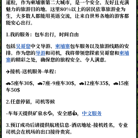
暹粒，作为柬埔寨第二大城市，是一个安全、友好且充满
魅力的旅游目的地。这里80%以上的居民依靠旅游业为
生，大多数人都能用英语交流，让来自世界各地的游客都
能安心出行。
1.我的服务：包车出行，时间自由
包括
吴哥窟
中文导游、
柬埔寨
包车服务以及旅游线路的安
排。作为您的
导游
和司机，我将带领您探索吴哥窟和
柬埔
寨
的精彩之处，确保您的旅程安全、令人满意。
✈️接机-送机服务-单程：
🚗5座车30$，🚗7座-9座车30$，🚗12座车35$，🚗15座
车50$
2.任意停留，司机等候
-车每天提供矿泉水💦，安全感👍，
中文服务
3.预订成功后请提供航班信息-酒店地址-接机姓名，专业
司机会在机场的出口接待贵宾。