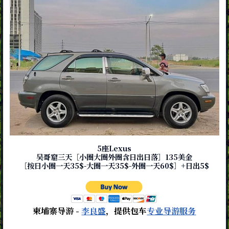
5座Lexus
吴哥窟三天［小圈大圈外圈含日出日落］135美金
［按日小圈一天35$-大圈一天35$-外圈一天60$］+日出5$
柬埔寨导游 -
李良盛
，提供包车
专业导游服务