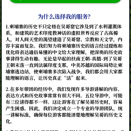
为什么选择我的服务？
1.柬埔寨的历史不只定格在吴哥窟它涉及到了水利灌溉体
系，和建筑的艺术印度教神话的虚拟世界反应了古高棉
人，对人间天堂的渴望建造了吴哥窟、宗教和天文学，内
容丰富而复杂。我们努力将柬埔寨历史的语言经过提炼和
优化将表达通俗易懂的中文给大家理解，把深奥的历史故
事讲得生动有趣。无论是早起的扶南王朝-真腊-到了吴哥
王朝末落一直到法属印度支那，中美苏越的国际局势让柬
埔寨选边站，使柬埔寨多次陷入战争，我们都会用大家都
能理解的语言，让历史真正“活”起来。
2.在多年带团的经历中，我们发现许多导游讲解的内容、
表达方式和历史故事常常有很大不同。五位导游中，可能
有三位讲得都不一样。这让游客在了解吴哥历史时，容易
产生困惑。因此，我们决定成立一个专业的导游团队，统
一讲解标准，确保每位游客都能清楚地理解吴哥的历史文
化。