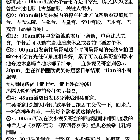
⏲️清晨7：00am出发去塔普伦寺是非常热门景点因为这里
曾经拍过电影［古墓丽影］关键人很少。
⏲️9：00am前往吴哥城内的停车位北方向然后参观麻风王
台，古代法院，斗象台，古皇宫，空中宫殿，巴本宫，巴
戎寺［高😁微笑］。
⏲️12：30am前往皇家浴池的餐厅一条街，中柬法式美
食，午餐后可以躺在当地摇床休息或者前往酒店午休。
⏲️3：00pm出发前往吴哥窟这个时间吴哥窟的光线🔆拍照
📸Z➕不会背光任何角度相当好，累了可以在吴哥窟倒影水
池旁边休息喝当地冰椰子汁🥥，一直参观吴哥窟到⏲️5：
30pm，坐在浮桥🌉欣赏吴哥窟落日☀️结束一tian的小圈
旅程。
⭐大圈线路✔️［带上🔦，带上外衣冷🥶］
⚠️隔天吩咐酒店前台打包早餐🍞，
⏲️4：45am酒店出发15分钟达到吴哥窟。
往吴哥窟北池的小餐厅放早餐🍞跟店主交代一下，回来点
一杯高棉☕咖啡，一般每个常客就这样安排。
⏲️7：00am可以在次参观吴哥窟的回廊壁雕和很印度教的
神话史诗《罗摩衍那》《摩诃婆罗多》经典必须💎［乳海
翻腾］。
⏲️9：30前往圣剑寺，涅槃宫，达松将军庙，东梅篷，变