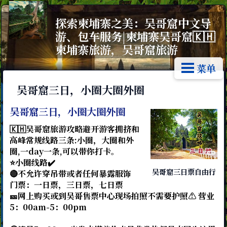
探索柬埔寨之美：吴哥窟中文导
游、包车服务|柬埔寨吴哥窟🇰🇭
柬埔寨旅游，吴哥窟旅游
菜单
吴哥窟三日，小圈大圈外圈
吴哥窟三日，小圈大圈外圈
🇰🇭吴哥窟旅游攻略避开游客拥挤和
高峰常规线路三条:小圈，大圈和外
圈,一day一条,可以带你打卡。
⭐小圈线路✔️
吴哥窟三日票自由行
🔴不允许穿吊带或者任何暴露服饰
门票：一日票，三日票，七日票
🎫网上购买或到吴哥售票中心现场拍照不需要护照⚠️ 营业
5：00am-5：00pm