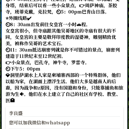
身塔，结束后可以看一些小众景点，👉周萨神庙，茶胶
寺，班蒂克戴，克拉梵，⏲️5：00pm巴肯山日落。
⭐外圈线路✔️
⏲️8：30am出发前往女皇宫一小时🚗程。
女皇宫很小，但寺庙跟其他吴哥地区的寺庙有很大的不
同，女皇宫的主要是敬拜印度教的湿婆神，雕刻精致优
美，被称作吴哥的艺术宝石。
⏲️11：30am抵达崩密列就是你不可错过的景点，崩密列
建造于11世纪末至12世纪初。
👉小众景点，巴孔寺，神牛寺，罗雷寺。
⏲️下午5：00pm
💎洞里萨湖水上人家是柬埔寨西部的一个特殊群体，他们
以船为家，在湖面上漂浮生活。他们大多是越南人的后
裔，因为战争和z原因，没有国籍和身份，只能靠捕鱼和旅
游为生🐠。他们在水上建立了自己的社区有学校、教堂、
医🏥
李良盛
您可以加我微信和whatsapp